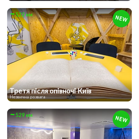
522 км
Третя після опівночі Київ
Незвична розвага
529 км