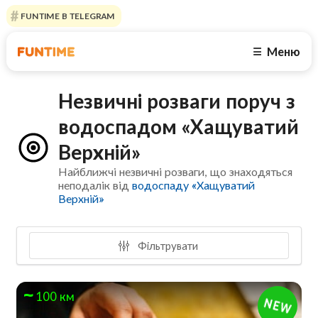
FUNTIME В TELEGRAM
Меню
☰
Незвичні розваги поруч з
водоспадом «Хащуватий
Верхній»
Найближчі незвичні розваги, що знаходяться
неподалік від
водоспаду «Хащуватий
Верхній»
Фільтрувати
100 км