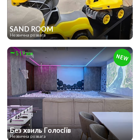
SAND ROOM
Незвична розвага
519 км
Без хвиль Голосіїв
Незвична розвага