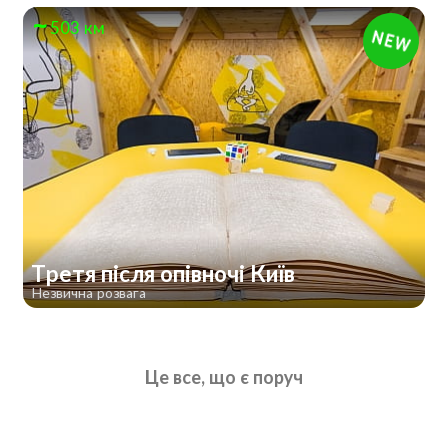
503 км
Третя після опівночі Київ
Незвична розвага
Це все, що є поруч