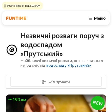
FUNTIME В TELEGRAM
Меню
☰
Незвичні розваги поруч з
водоспадом
«Прутський»
Найближчі незвичні розваги, що знаходяться
неподалік від
водоспаду «Прутський»
Фільтрувати
190 км