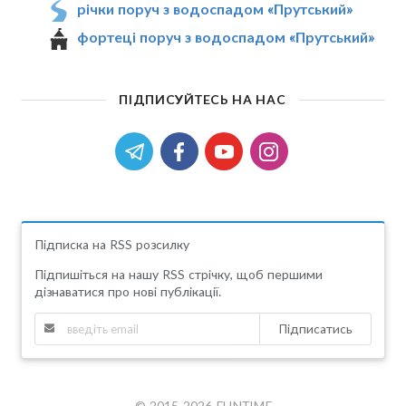
річки поруч з водоспадом «Прутський»
фортеці поруч з водоспадом «Прутський»
ПІДПИСУЙТЕСЬ НА НАС
Підписка на RSS розсилку
Підпишіться на нашу RSS стрічку, щоб першими
дізнаватися про нові публікації.
Підписатись
© 2015-2026 FUNTIME