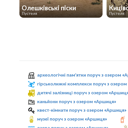
Олешківські піски
Киців
Пустеля
Пустеля
археологічні пам'ятки поруч з озером «
гірськолижні комплекси поруч з озером
дитячі залізниці поруч з озером «Аршиц
каньйони поруч з озером «Аршиця»
квест-кімнати поруч з озером «Аршиця»
музеї поруч з озером «Аршиця»
озера поруч з озером «Аршиця»