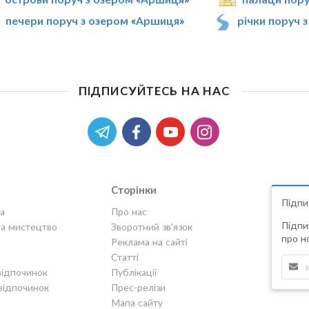
печери поруч з озером «Аршиця»
річки поруч 
ПІДПИСУЙТЕСЬ НА НАС
Сторінки
Підпи
а
Про нас
Підпи
та мистецтво
Зворотний зв'язок
про но
Реклама на сайті
Статті
відпочинок
Публікації
відпочинок
Прес-релізи
Мапа сайту