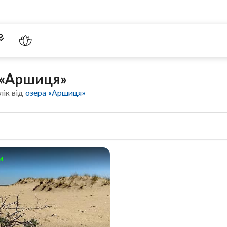
м «Аршиця»
лік від
озера «Аршиця»
м