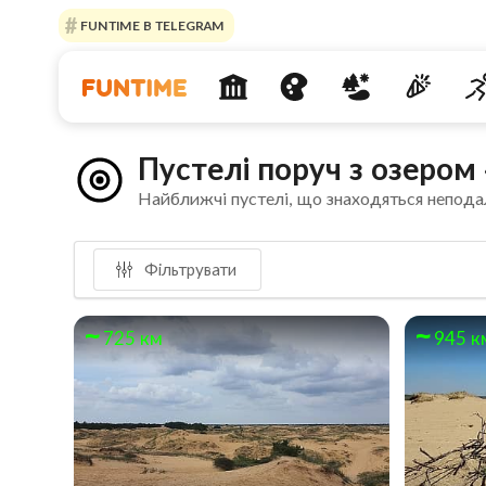
FUNTIME В TELEGRAM
Пустелі поруч з озеро
Найближчі пустелі, що знаходяться непода
Фільтрувати
725 км
945 к