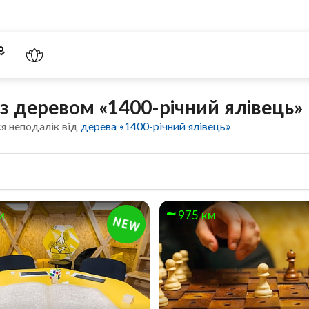
 з деревом «1400-річний ялівець»
я неподалік від
дерева «1400-річний ялівець»
м
975 км