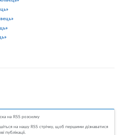
ець»
івець»
ець»
ць»
ска на RSS розсилку
шіться на нашу RSS стрічку, щоб першими дізнаватися
ві публікації.