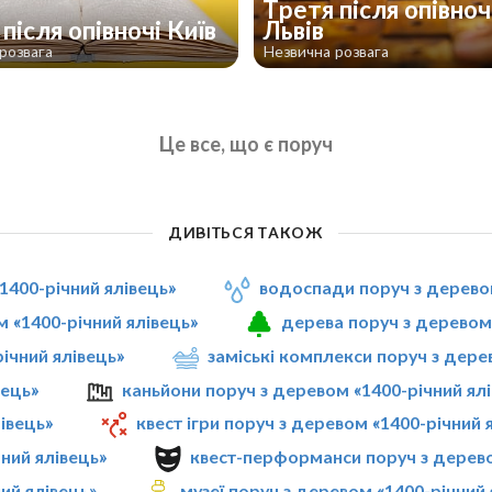
Третя після опівноч
після опівночі Київ
Львів
розвага
Незвична розвага
Це все, що є поруч
ДИВІТЬСЯ ТАКОЖ
1400-річний ялівець»
водоспади поруч з деревом
 «1400-річний ялівець»
дерева поруч з деревом 
річний ялівець»
заміські комплекси поруч з дере
вець»
каньйони поруч з деревом «1400-річний ял
івець»
квест ігри поруч з деревом «1400-річний 
ний ялівець»
квест-перформанси поруч з дерево
ий ялівець»
музеї поруч з деревом «1400-річний 