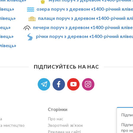
івець»
озера поруч з деревом «1400-річний ялів
лівець»
палаци поруч з деревом «1400-річний ял
вець»
печери поруч з деревом «1400-річний ялів
івець»
річки поруч з деревом «1400-річний яліве
лівець»
ПІДПИСУЙТЕСЬ НА НАС
Сторінки
Підпи
а
Про нас
Підпи
та мистецтво
Зворотний зв'язок
про но
Реклама на сайті