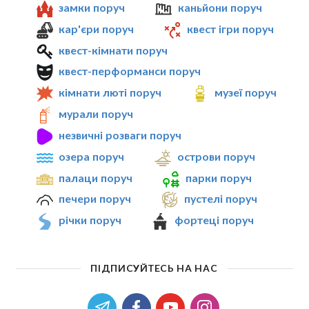
замки поруч
каньйони поруч
кар'єри поруч
квест ігри поруч
квест-кімнати поруч
квест-перформанси поруч
кімнати люті поруч
музеї поруч
мурали поруч
незвичні розваги поруч
озера поруч
острови поруч
палаци поруч
парки поруч
печери поруч
пустелі поруч
річки поруч
фортеці поруч
ПІДПИСУЙТЕСЬ НА НАС