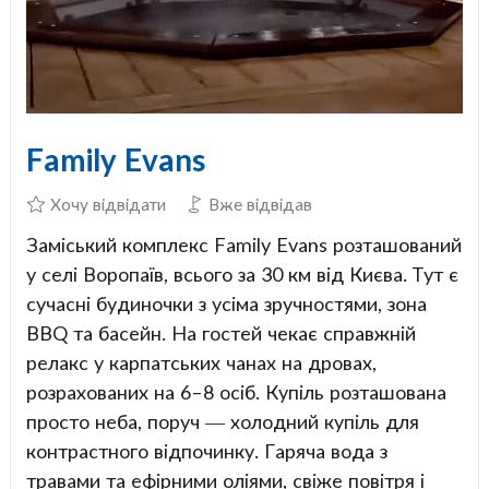
Family Evans
Хочу відвідати
Вже відвідав
Заміський комплекс Family Evans розташований
у селі Воропаїв, всього за 30 км від Києва. Тут є
сучасні будиночки з усіма зручностями, зона
BBQ та басейн. На гостей чекає справжній
релакс у карпатських чанах на дровах,
розрахованих на 6–8 осіб. Купіль розташована
просто неба, поруч — холодний купіль для
контрастного відпочинку. Гаряча вода з
травами та ефірними оліями, свіже повітря і