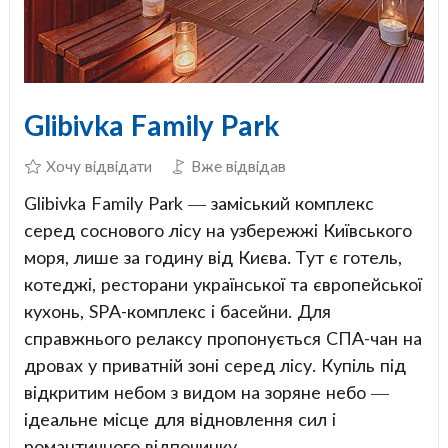
Glibivka Family Park
Хочу відвідати
Вже відвідав
Glibivka Family Park — заміський комплекс
серед соснового лісу на узбережжі Київського
моря, лише за годину від Києва. Тут є готель,
котеджі, ресторани української та європейської
кухонь, SPA-комплекс і басейни. Для
справжнього релаксу пропонується СПА-чан на
дровах у приватній зоні серед лісу. Купіль під
відкритим небом з видом на зоряне небо —
ідеальне місце для відновлення сил і
романтичного відпочинку.