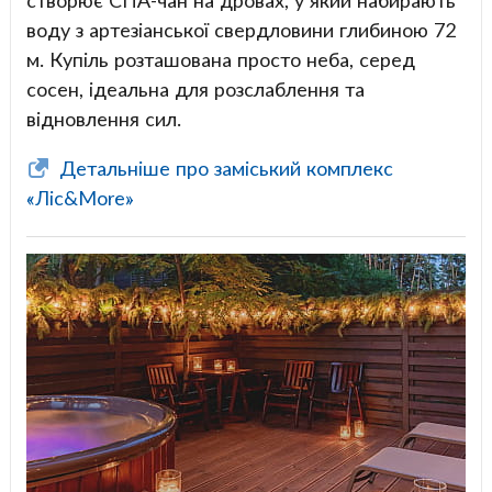
створює СПА-чан на дровах, у який набирають
воду з артезіанської свердловини глибиною 72
м. Купіль розташована просто неба, серед
сосен, ідеальна для розслаблення та
відновлення сил.
Детальніше про заміський комплекс
«Ліс&More»