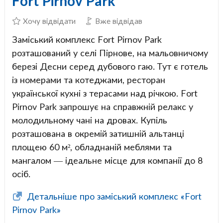
Fort Pirnov Park
Хочу відвідати
Вже відвідав
Заміський комплекс Fort Pirnov Park
розташований у селі Пірнове, на мальовничому
березі Десни серед дубового гаю. Тут є готель
із номерами та котеджами, ресторан
української кухні з терасами над річкою. Fort
Pirnov Park запрошує на справжній релакс у
молодильному чані на дровах. Купіль
розташована в окремій затишній альтанці
площею 60 м², обладнаній меблями та
мангалом — ідеальне місце для компанії до 8
осіб.
Детальніше про заміський комплекс «Fort
Pirnov Park»