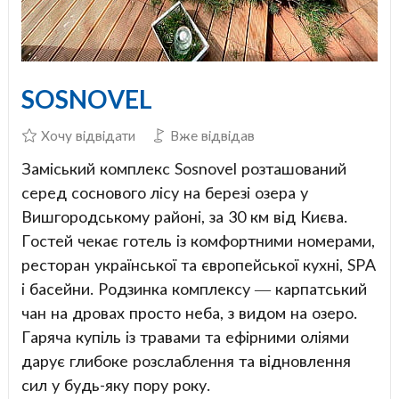
SOSNOVEL
Хочу відвідати
Вже відвідав
Заміський комплекс Sosnovel розташований
серед соснового лісу на березі озера у
Вишгородському районі, за 30 км від Києва.
Гостей чекає готель із комфортними номерами,
ресторан української та європейської кухні, SPA
і басейни. Родзинка комплексу — карпатський
чан на дровах просто неба, з видом на озеро.
Гаряча купіль із травами та ефірними оліями
дарує глибоке розслаблення та відновлення
сил у будь-яку пору року.