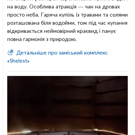
на воду. Особлива атракція — чан на дровах
просто неба. Гаряча купіль із травами та солями
розташована біля водойми, тож під час купання
відкривається неймовірний краєвид і панує
повна гармонія з природою.
Детальніше про заміський комплекс
«Shelest»