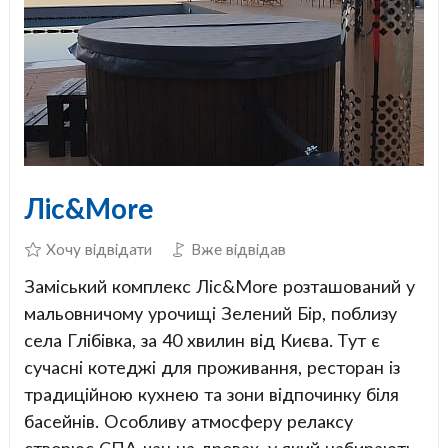
Ліс&More
Хочу відвідати
Вже відвідав
Заміський комплекс Ліс&More розташований у
мальовничому урочищі Зелений Бір, поблизу
села Глібівка, за 40 хвилин від Києва. Тут є
сучасні котеджі для проживання, ресторан із
традиційною кухнею та зони відпочинку біля
басейнів. Особливу атмосферу релаксу