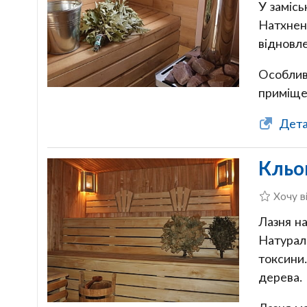
У замісь
Натхнен
відновле
Особливі
приміще
Детал
Кльо
Хочу в
Лазня н
Натураль
токсини
дерева.