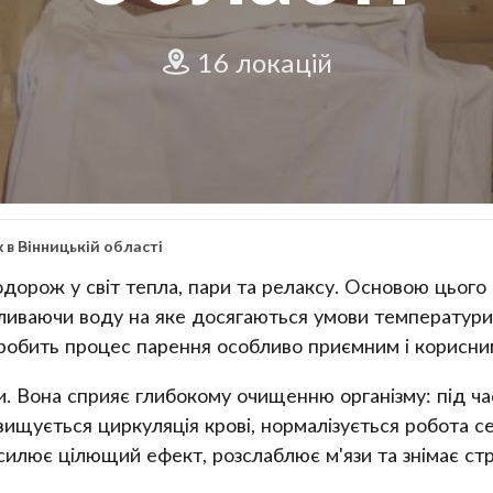
16 локацій
 в Вінницькій області
дорож у світ тепла, пари та релаксу. Основою цього 
дливаючи воду на яке досягаються умови температури 
о робить процес парення особливо приємним і корисни
. Вона сприяє глибокому очищенню організму: під час
двищується циркуляція крові, нормалізується робота 
осилює цілющий ефект, розслаблює м'язи та знімає стр