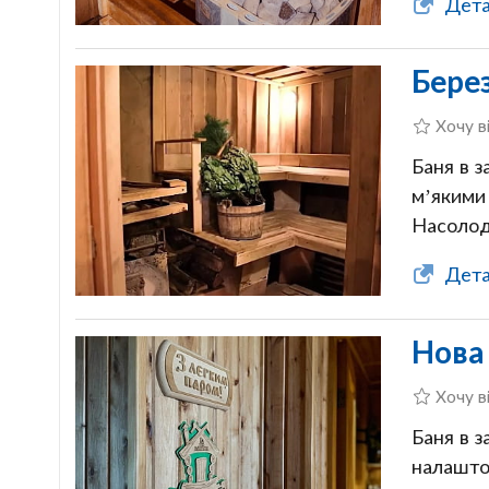
Дета
Бере
Хочу в
Баня в з
м’якими 
Насолод
Дета
Нова 
Хочу в
Баня в 
налаштов