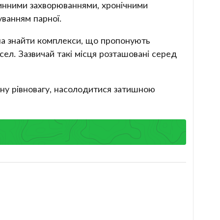
динними захворюваннями, хронічними
уванням парної.
жна знайти комплекси, що пропонують
ел. Зазвичай такі місця розташовані серед
вну рівновагу, насолодитися затишною