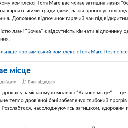
кому комплексі TerraMare вас чекає затишна лазня "б
на карпатськими традиціями, лазня пропонує цілющу 
ння. Доповнює відпочинок гарячий чан під відкритим
стю лазні "Бочка" є відсутність кімнати відпочинку о
ння.
ьніше про заміський комплекс «TerraMare Residence
ве місце
ідвідати
Вже відвідав
а дровах у заміському комплексі "Кльове місце" — це
не тепло дров'яної бані забезпечує глибокий прогрів
. Розслабтеся, насолоджуючись затишком, здоровим 