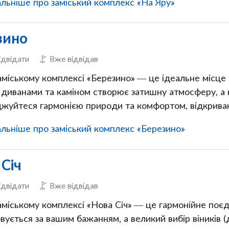
льніше про заміський комплекс «На Яру»
зино
ідвідати
Вже відвідав
аміському комплексі «Березино» — це ідеальне місце 
диванами та каміном створює затишну атмосферу, а к
жуйтеся гармонією природи та комфортом, відкриваю
льніше про заміський комплекс «Березино»
Січ
ідвідати
Вже відвідав
заміському комплексі «Нова Січ» — це гармонійне поє
ується за вашим бажанням, а великий вибір віників (