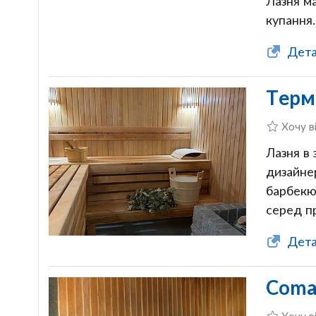
Лазня м
купання.
Детал
Терм
Хочу в
Лазня в 
дизайне
барбекю
серед п
Дета
Coma
Хочу в