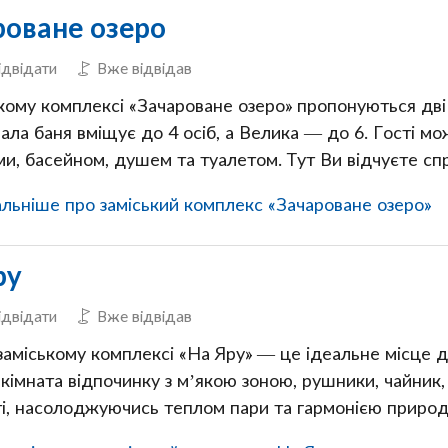
роване озеро
ідвідати
Вже відвідав
кому комплексі «Зачароване озеро» пропонуються дві 
ала баня вміщує до 4 осіб, а Велика — до 6. Гості м
ми, басейном, душем та туалетом. Тут Ви відчуєте сп
ьніше про заміський комплекс «Зачароване озеро»
ру
ідвідати
Вже відвідав
заміському комплексі «На Яру» — це ідеальне місце д
кімната відпочинку з м’якою зоною, рушники, чайник,
і, насолоджуючись теплом пари та гармонією природ