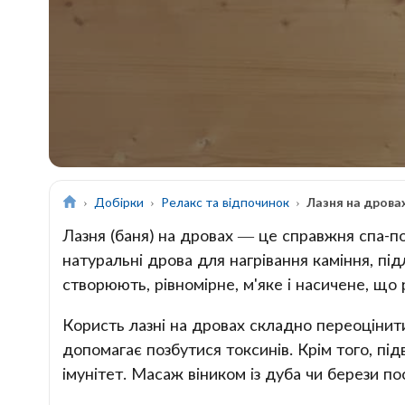
Добірки
Релакс та відпочинок
Лазня на дровах
Лазня (баня) на дровах — це справжня спа-по
натуральні дрова для нагрівання каміння, пі
створюють, рівномірне, м'яке і насичене, щ
Користь лазні на дровах складно переоцінити
допомагає позбутися токсинів. Крім того, пі
імунітет. Масаж віником із дуба чи берези п