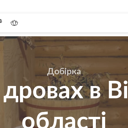
Добірка
 дровах в В
області