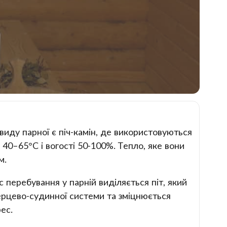
виду парної є піч-камін, де використовуються
40–65°С і вогості 50-100%. Тепло, яке вони
м.
 перебування у парній виділяється піт, який
серцево-судинної системи та зміцнюється
ес.