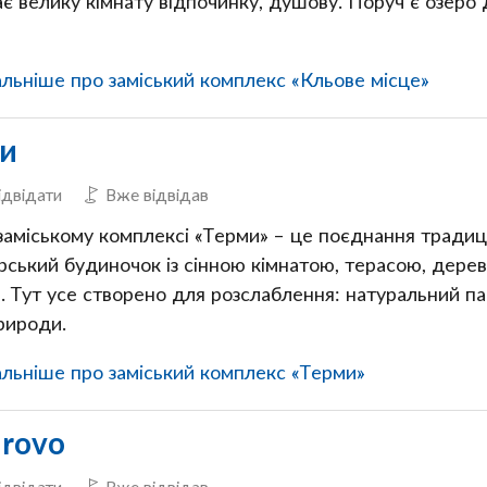
ає велику кімнату відпочинку, душову. Поруч є озеро
ьніше про заміський комплекс «Кльове місце»
и
ідвідати
Вже відвідав
заміському комплексі «Терми» – це поєднання традиц
рський будиночок із сінною кімнатою, терасою, дере
. Тут усе створено для розслаблення: натуральний п
рироди.
льніше про заміський комплекс «Терми»
rovo
ідвідати
Вже відвідав