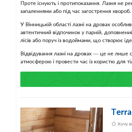
Проте існують і протипоказання. Лазня не 
запаленнями або під час загострення хвороб.
У Вінницькій області лазні на дровах особл
автентичний відпочинок у парній, доповнений
лісів або поруч із водоймами, що створює ід
Відвідування лазні на дровах — це не лише 
атмосферою і провести час із користю для тіл
Terr
Хочу в