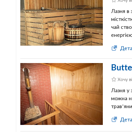
Лазня в
місткіст
чай ств
енергіє
Дета
Butte
Хочу в
Лазня у 
можна н
трав’яни
Детал