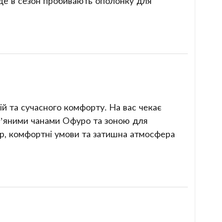
 де в сезон пробивають ополонку для
ій та сучасного комфорту. На вас чекає
в’яними чанами Офуро та зоною для
ар, комфортні умови та затишна атмосфера