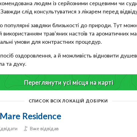
рекомендована людям із серйозними серцевими чи су
 Завжди слід консультуватися з лікарем перед відвід
иво популярні завдяки близькості до природи. Тут мо
 використанням трав'яних настоїв та ароматичних мас
еальні умови для контрастних процедур.
спосіб оздоровлення, а й можливість відновити душе
а та духу.
Переглянути усі місця на карті
СПИСОК ВСІХ ЛОКАЦІЙ ДОБІРКИ
aMare Residence
ідвідати
Вже відвідав