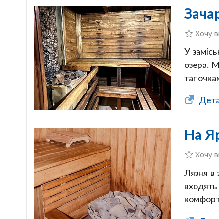
Зача
Хочу в
У замісь
озера. М
тапочка
Детал
На Я
Хочу в
Лязня в 
входять 
комфорт