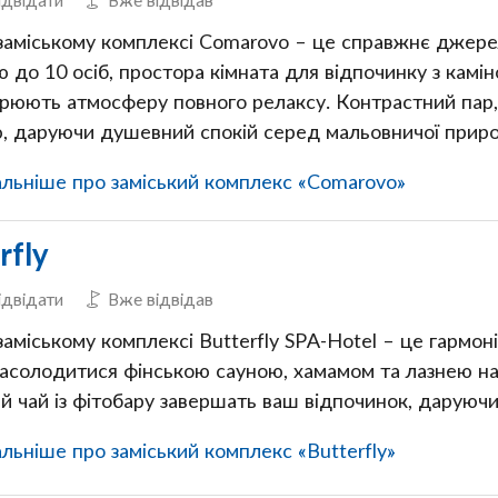
 заміському комплексі Comarovo – це справжнє джере
ю до 10 осіб, простора кімната для відпочинку з камін
орюють атмосферу повного релаксу. Контрастний пар, 
ю, даруючи душевний спокій серед мальовничої прир
льніше про заміський комплекс «Comarovo»
rfly
ідвідати
Вже відвідав
заміському комплексі Butterfly SPA-Hotel – це гармон
асолодитися фінською сауною, хамамом та лазнею на 
й чай із фітобару завершать ваш відпочинок, даруючи 
ьніше про заміський комплекс «Butterfly»