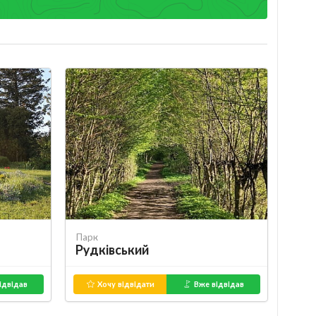
Парк
Рудківський
ідвідав
Хочу відвідати
Вже відвідав