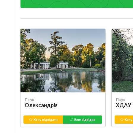
Парк
Парк
Олександрія
ХДАУ і
Хочу відвідати
Вже відвідав
Хочу 