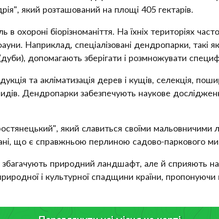
рія", який розташований на площі 405 гектарів.
в охороні біорізноманіття. На їхніх територіях часто
ауни. Наприклад, спеціалізовані дендропарки, такі я
 (дуби), допомагають зберігати і розмножувати специф
кція та акліматизація дерев і кущів, селекція, поши
видів. Дендропарки забезпечують наукове дослідження
ростянецький", який славиться своїми мальовничими
мані, що є справжньою перлиною садово-паркового ми
е збагачують природний ландшафт, але й сприяють н
природної і культурної спадщини країни, пропонуючи