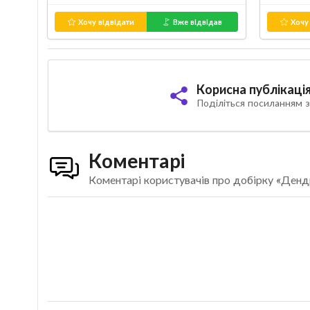
Хочу відвідати
Вже відвідав
Хочу 
Корисна публікаці
Поділіться посиланням з
Коментарі
Коментарі користувачів про добірку «Денд