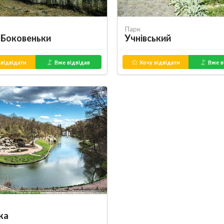
Парк
 Боковеньки
Учнівський
відвідати
Вже відвідав
Хочу відвідати
Вже в
ка