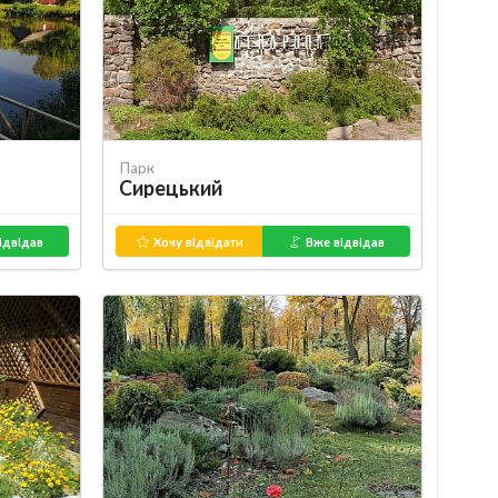
Парк
Сирецький
ідвідав
Хочу відвідати
Вже відвідав