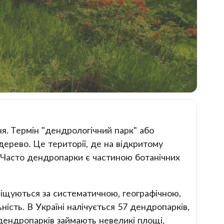
я. Термін "дендрологічний парк" або
дерево. Це території, де на відкритому
в. Часто дендропарки є частиною ботанічних
іщуються за систематичною, географічною,
ість. В Україні налічується 57 дендропарків,
дендропарків займають невеликі площі,