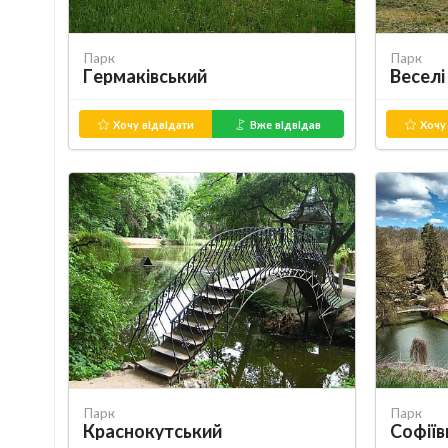
Парк
Парк
Гермаківський
Веселі
Хочу відвідати
Вже відвідав
Хочу 
Парк
Парк
Краснокутський
Софіїв