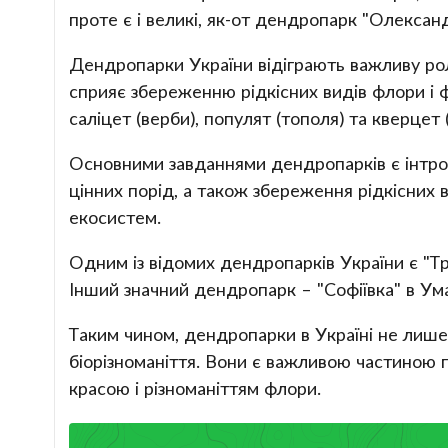
проте є і великі, як-от дендропарк "Олександ
Дендропарки України відіграють важливу роль 
сприяє збереженню рідкісних видів флори і ф
саліцет (верби), популят (тополя) та кверцет
Основними завданнями дендропарків є інтроду
цінних порід, а також збереження рідкісних 
екосистем.
Одним із відомих дендропарків України є "Т
Інший значний дендропарк – "Софіївка" в У
Таким чином, дендропарки в Україні не лиш
біорізноманіття. Вони є важливою частиною 
красою і різноманіттям флори.