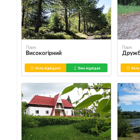
Парк
Парк
Високогірний
Друж
Хочу відвідати
Вже відвідав
Хочу 