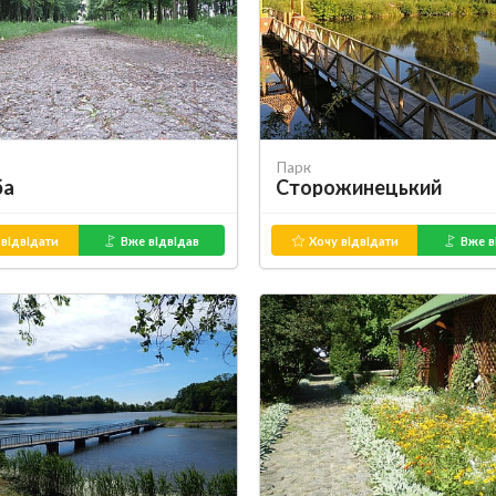
Парк
ба
Сторожинецький
відвідати
Вже відвідав
Хочу відвідати
Вже в