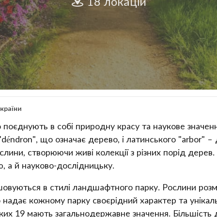
18 локацій
країни
 поєднують в собі природну красу та наукове значенн
éndron", що означає дерево, і латинського "arbor" – 
ослини, створюючи живі колекції з різних порід дере
, а й науково-дослідницьку.
овуються в стилі ландшафтного парку. Рослини розм
адає кожному парку своєрідний характер та унікальн
яких 19 мають загальнодержавне значення. Більшість 