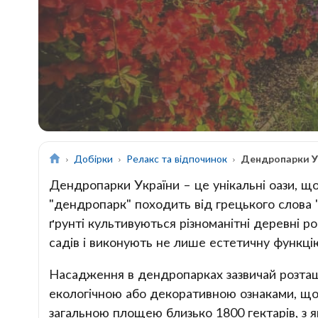
Добірки
Релакс та відпочинок
Дендропарки У
Дендропарки України – це унікальні оази, що
"дендропарк" походить від грецького слова "d
ґрунті культивуються різноманітні деревні р
садів і виконують не лише естетичну функцію
Насадження в дендропарках зазвичай розташ
екологічною або декоративною ознаками, що н
загальною площею близько 1800 гектарів, з 