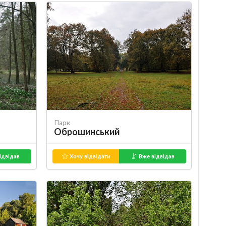
Парк
Оброшинський
ідвідав
Хочу відвідати
Вже відвідав