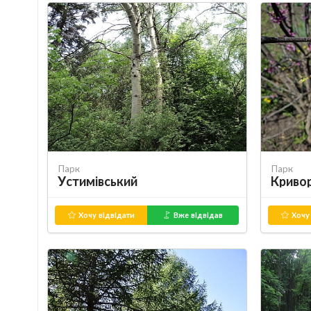
Парк
Парк
Устимівський
Криво
Хочу відвідати
Вже відвідав
Хочу 