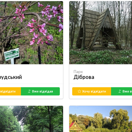
Парк
рудський
Діброва
відвідати
Вже відвідав
Хочу відвідати
Вже в