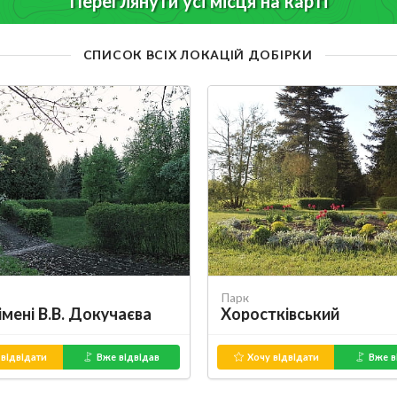
Переглянути усі місця на карті
СПИСОК ВСІХ ЛОКАЦІЙ ДОБІРКИ
Парк
мені В.В. Докучаєва
Хоростківський
відвідати
Вже відвідав
Хочу відвідати
Вже в