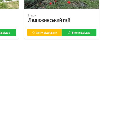
Парк
Ладижинський гай
ідвідав
Хочу відвідати
Вже відвідав