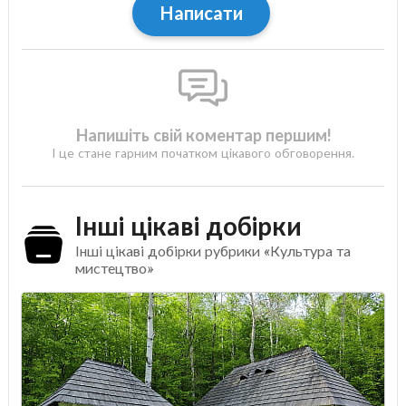
Написати
Напишіть свій коментар першим!
І це стане гарним початком цікавого обговорення.
Інші цікаві добірки
Інші цікаві добірки рубрики «Культура та
мистецтво»