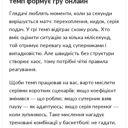
темп формує гру онлайн
Глядачі люблять моменти, коли за секунди
вирішується матч: перехоплення, кидок, серія
подач. У грі темп відіграє схожу роль. Хто
вміє оцінити ситуацію за кілька мілісекунд,
той отримує перевагу над суперниками і
випадковістю. Але швидкість без структури
створює хаос, тому потрібні чіткі правила
реагування.
Щоби темп працював на вас, варто мислити
серіями коротких сценаріїв: якщо коефіцієнт
змінився — що роблю; якщо суперник взяв
паузу — як адаптуюсь; якщо серія перемог —
коли зупиняюсь. Таке мислення нагадує
треновані комбінації у баскетболі: не гадати,