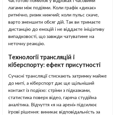
частотою помилок у відрізках і часовими
лагами між подіями. Коли графік «дихає»
ритмічно, ризик нижчий; коли пульс скаче,
варто зменшити обсяг дій. Так ви тримаєте
дистанцію до емоцій і не віддаєте ініціативу
випадковості, що завжди чатуватиме на
неточну реакцію.
Технології трансляцій і
кіберспорту: ефект присутності
Сучасні трансляції стискають затримку майже
до миті, а кіберспорт дає ще щільніший
контакт із подією: стріми з підказками,
статистика поверх відео, гаряча студійна
аналітика. Відчуття «я на арені» підсилює
ігрові рішення: виникає відповідальність за