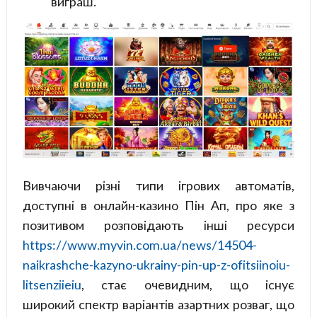
виграш.
Вивчаючи різні типи ігрових автоматів,
доступні в онлайн-казино Пін Ап, про яке з
позитивом розповідають інші ресурси
https://www.myvin.com.ua/news/14504-
naikrashche-kazyno-ukrainy-pin-up-z-ofitsiinoiu-
litsenziieiu
, стає очевидним, що існує
широкий спектр варіантів азартних розваг, що