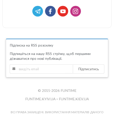
Підписка на RSS розсилку
Підпишіться на нашу RSS стрічку, щоб першими
дізнаватися про нові публікації.
Підписатись
© 2015-2026 FUNTIME
FUNTIME.KYIV.UA
•
FUNTIME.KIEV.UA
ВСІ ПРАВА ЗАХИЩЕНІ. ВИКОРИСТАННЯ МАТЕРІАЛІВ ДАНОГО