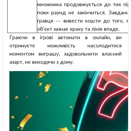
множника продовжується до тих пір
поки раунд не закінчиться. Завданн
гравця — вивести кошти до того, я
об'єкт зазнає краху та лінія впаде.
Граючи в ігрові автомати в онлайн, ви
отримуєте можливість насолодитися
моментом виграшу, задовольнити власний
азарт, не виходячи з дому.