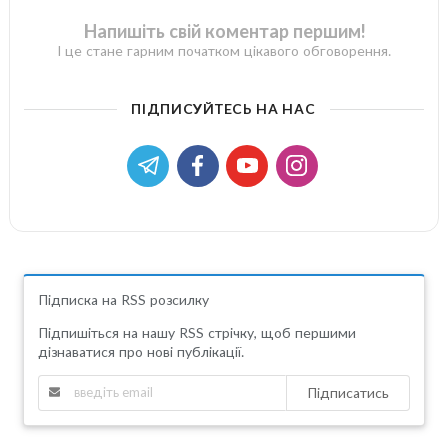
Напишіть свій коментар першим!
І це стане гарним початком цікавого обговорення.
ПІДПИСУЙТЕСЬ НА НАС
Підписка на RSS розсилку
Підпишіться на нашу RSS стрічку, щоб першими
дізнаватися про нові публікації.
Підписатись