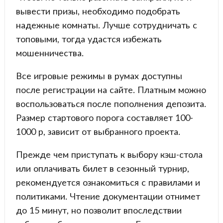
вывести призы, необходимо подобрать
надежные комнаты. Лучше сотрудничать с
топовыми, тогда удастся избежать
мошенничества.
Все игровые режимы в румах доступны
после регистрации на сайте. Платным можно
воспользоваться после пополнения депозита.
Размер стартового порога составляет 100-
1000 р, зависит от выбранного проекта.
Прежде чем приступать к выбору кэш-стола
или оплачивать билет в сезонный турнир,
рекомендуется ознакомиться с правилами и
политиками. Чтение документации отнимет
до 15 минут, но позволит впоследствии