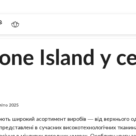
ne Island у се
літо 2025
юють широкий асортимент виробів — від верхнього о
 представлені в сучасних високотехнологічних тканина
осіння в мінливих погодних умовах. Особливу увагу 