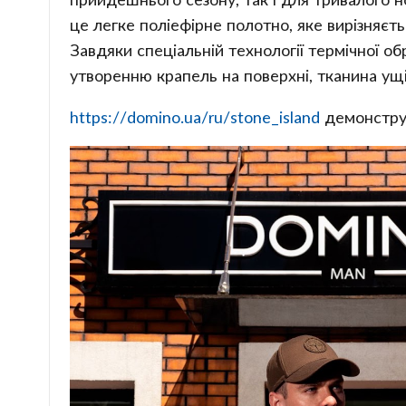
це легке поліефірне полотно, яке вирізняєт
Завдяки спеціальній технології термічної об
утворенню крапель на поверхні, тканина ущ
https://domino.ua/ru/stone_island
демонструє