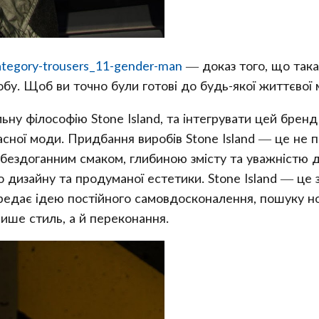
ategory-trousers_11-gender-man
— доказ того, що така
у. Щоб ви точно були готові до будь-якої життєвої м
льну філософію Stone Island, та інтегрувати цей бре
асної моди. Придбання виробів Stone Island — це не 
 бездоганним смаком, глибиною змісту та уважністю 
о дизайну та продуманої естетики. Stone Island — це 
ередає ідею постійного самовдосконалення, пошуку но
ише стиль, а й переконання.