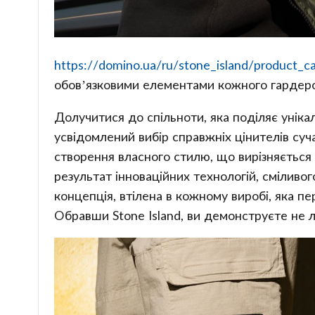
https://domino.ua/ru/stone_island/product_c
обовʼязковими елементами кожного гардероб
Долучитися до спільноти, яка поділяє уніка
усвідомлений вибір справжніх цінителів суч
створення власного стилю, що вирізняється
результат інноваційних технологій, сміливог
концепція, втілена в кожному виробі, яка п
Обравши Stone Island, ви демонструєте не л