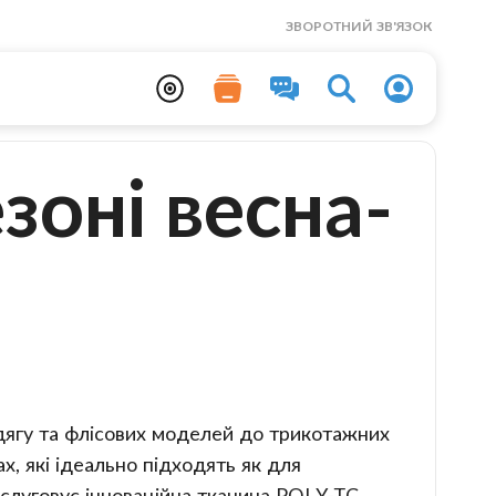
ЗВОРОТНИЙ ЗВ'ЯЗОК
зоні весна-
дягу та флісових моделей до трикотажних
х, які ідеально підходять як для
заслуговує інноваційна тканина POLY-TC —