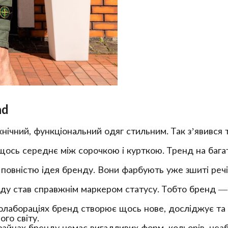
nd
хнічний, функціональний одяг стильним. Так зʼявився 
— щось середнє між сорочкою і курткою. Тренд на бага
 повністю ідея бренду. Вони фарбують уже зшиті речі
ду став справжнім маркером статусу. Тобто бренд — ц
колабораціях бренд створює щось нове, досліджує та 
ого світу.
зайнах бренду немає вигадливих форм, кольорів, неаби