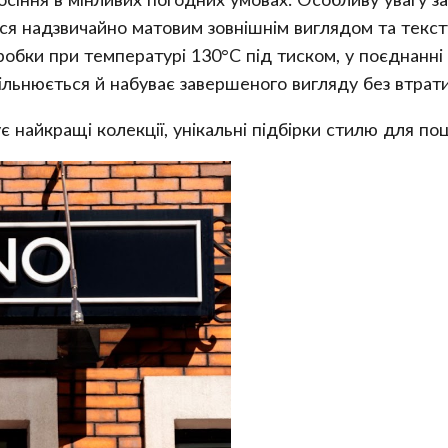
ься надзвичайно матовим зовнішнім виглядом та текс
робки при температурі 130°C під тиском, у поєднанні 
ільнюється й набуває завершеного вигляду без втрат
 найкращі колекції, унікальні підбірки стилю для поц