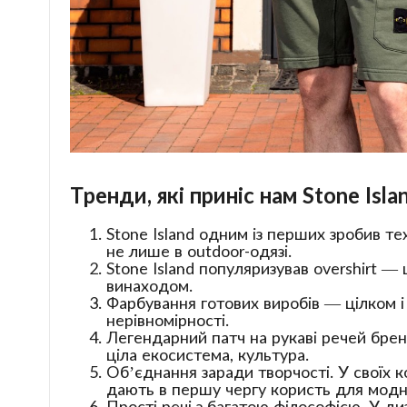
Тренди, які приніс нам Stone Isla
Stone Island одним із перших зробив те
не лише в outdoor-одязі.
Stone Island популяризував overshirt 
винаходом.
Фарбування готових виробів — цілком і
нерівномірності.
Легендарний патч на рукаві речей брен
ціла екосистема, культура.
Обʼєднання заради творчості. У своїх 
дають в першу чергу користь для модн
Прості речі з багатою філософією. У ди