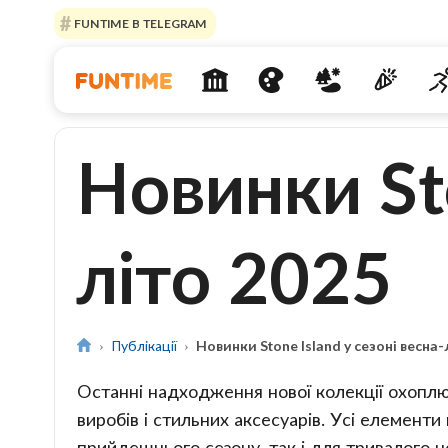
FUNTIME В TELEGRAM
Новинки Sto
літо 2025
Публікації
Новинки Stone Island у сезоні весна-
Останні надходження нової колекції охопл
виробів і стильних аксесуарів. Усі елементи
прийдешнього сезону, так і для тривалого н