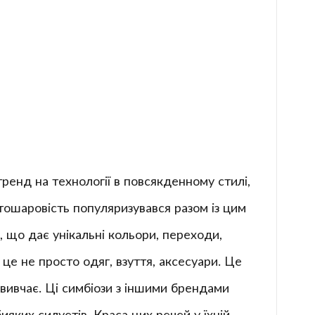
тренд на технології в повсякденному стилі,
тошаровість популяризувався разом із цим
, що дає унікальні кольори, переходи,
е не просто одяг, взуття, аксесуари. Це
вивчає. Ці симбіози з іншими брендами
яких силуетів. Краса цих речей у їхній