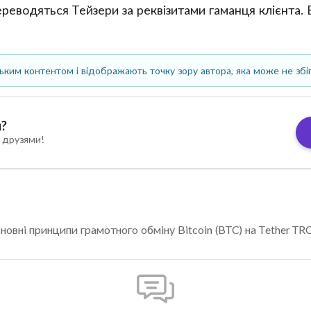
реводяться Тейзери за реквізитами гаманця клієнта.
ським контентом і відображають точку зору автора, яка може не збіг
я?
 друзями!
новні принципи грамотного обміну Bitcoin (BTC) на Tether TR