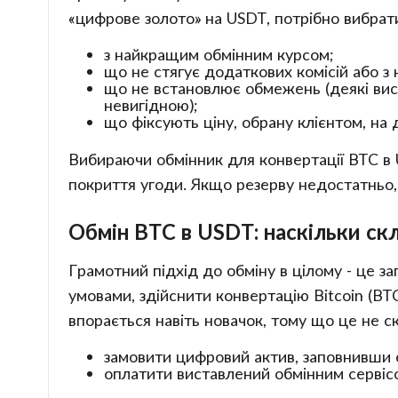
«цифрове золото» на USDT, потрібно вибрат
з найкращим обмінним курсом;
що не стягує додаткових комісій або з
що не встановлює обмежень (деякі вист
невигідною);
що фіксують ціну, обрану клієнтом, на
Вибираючи обмінник для конвертації BTC в U
покриття угоди. Якщо резерву недостатньо,
Обмін BTC в USDT: наскільки ск
Грамотний підхід до обміну в цілому - це з
умовами, здійснити конвертацію Bitcoin (BT
впорається навіть новачок, тому що це не с
замовити цифровий актив, заповнивши 
оплатити виставлений обмінним сервісом