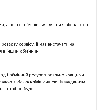
ми, а решта обмінів виявляється абсолютно
езерву сервісу. Її має вистачати на
 в інший обмінник.
ріод і обмінний ресурс з реально кращими
равою в кілька кліків мишею. Із завданням
і. Потрібно буде: