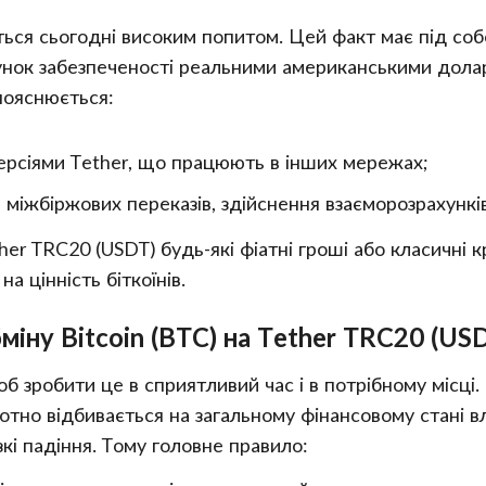
ься сьогодні високим попитом. Цей факт має під соб
хунок забезпеченості реальними американськими долар
пояснюється:
версіями Tether, що працюють в інших мережах;
жбіржових переказів, здійснення взаєморозрахунків, у
her TRC20 (USDT) будь-які фіатні гроші або класичні 
на цінність біткоїнів.
іну Bitcoin (BTC) на Tether TRC20 (US
об зробити це в сприятливий час і в потрібному місці.
отно відбивається на загальному фінансовому стані вла
кі падіння. Тому головне правило: