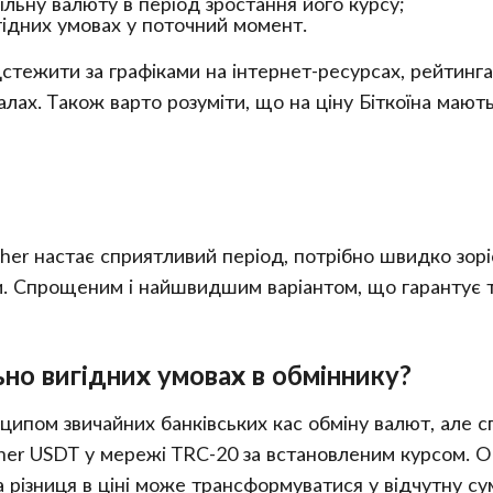
ільну валюту в період зростання його курсу;
гідних умовах у поточний момент.
стежити за графіками на інтернет-ресурсах, рейтингам
алах. Також варто розуміти, що на ціну Біткоїна мают
her настає сприятливий період, потрібно швидко зорі
и. Спрощеним і найшвидшим варіантом, що гарантує т
ьно вигідних умовах в обміннику?
ипом звичайних банківських кас обміну валют, але с
her USDT у мережі TRC-20 за встановленим курсом. Об
а різниця в ціні може трансформуватися у відчутну су