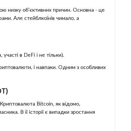
ою низку об'єктивних причин. Основна - це
ами. Але стейблкоїнів чимало, а
часті в DeFi і не тільки).
криптовалюти, і навпаки. Одним з особливих
DT)
 Криптовалюта Bitcoin, як відомо,
сника. В її історії є випадки зростання