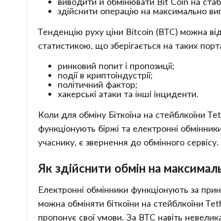
виводити й обмінювати Bit Coin на стаб
здійснити операцію на максимально ви
Тенденцію руху ціни Bitcoin (BTC) можна від
статистикою, що зберігається на таких порт
ринковий попит і пропозиції;
події в криптоіндустрії;
політичний фактор;
хакерські атаки та інші інциденти.
Коли для обміну Біткоїна на стейблкоїни Tet
функціонують біржі та електронні обмінник
учаснику, є звернення до обмінного сервісу.
Як здійснити обмін на максимал
Електронні обмінники функціонують за принц
можна обміняти біткоїни на стейблкоїни Tet
пропонує свої умови. За BTC навіть невелик