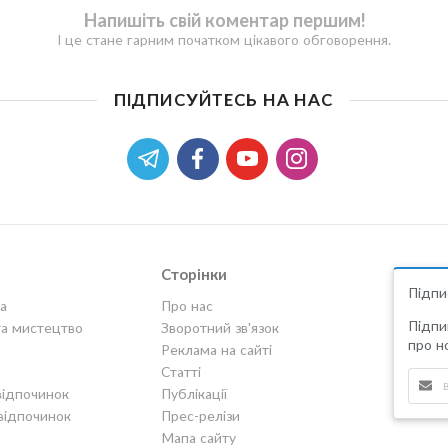
Напишіть свій коментар першим!
І це стане гарним початком цікавого обговорення.
ПІДПИСУЙТЕСЬ НА НАС
Сторінки
Підпи
а
Про нас
Підпи
та мистецтво
Зворотний зв'язок
про но
Реклама на сайті
Статті
відпочинок
Публікації
відпочинок
Прес-релізи
Мапа сайту