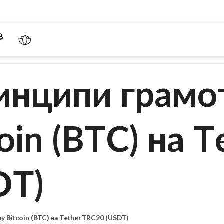
инципи грамо
oin (BTC) на T
DT)
Bitcoin (BTC) на Tether TRC20 (USDT)