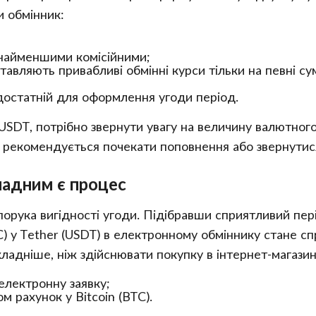
и обмінник:
 найменшими комісійними;
авляють привабливі обмінні курси тільки на певні су
 достатній для оформлення угоди період.
SDT, потрібно звернути увагу на величину валютного р
 рекомендується почекати поповнення або звернутися
ладним є процес
апорука вигідності угоди. Підібравши сприятливий пе
C) у Tether (USDT) в електронному обміннику стане сп
кладніше, ніж здійснювати покупку в інтернет-магазин
електронну заявку;
 рахунок у Bitcoin (BTC).