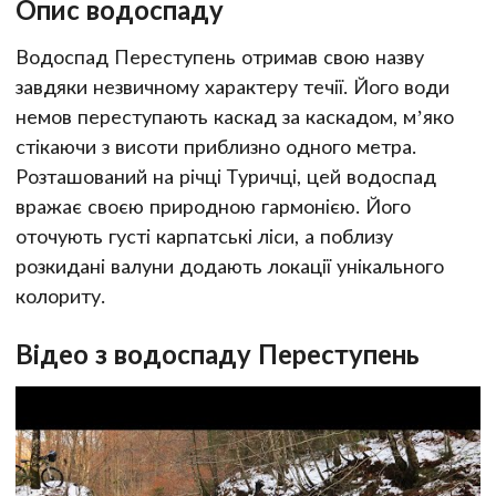
Опис водоспаду
Водоспад Переступень отримав свою назву
завдяки незвичному характеру течії. Його води
немов переступають каскад за каскадом, м’яко
стікаючи з висоти приблизно одного метра.
Розташований на річці Туричці, цей водоспад
вражає своєю природною гармонією. Його
оточують густі карпатські ліси, а поблизу
розкидані валуни додають локації унікального
колориту.
Відео з водоспаду Переступень