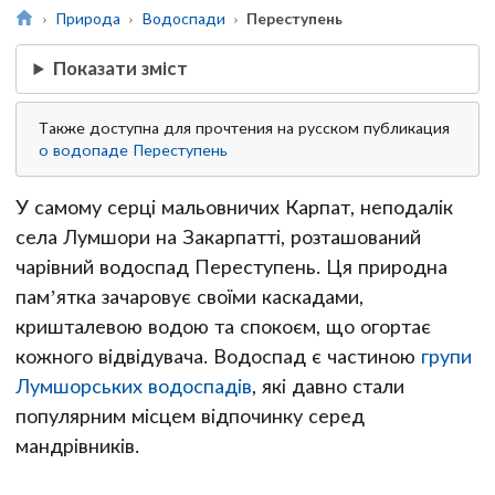
Природа
Водоспади
Переступень
Показати зміст
Также доступна для прочтения на русском публикация
о водопаде Переступень
У самому серці мальовничих Карпат, неподалік
села Лумшори на Закарпатті, розташований
чарівний водоспад Переступень. Ця природна
пам’ятка зачаровує своїми каскадами,
кришталевою водою та спокоєм, що огортає
кожного відвідувача. Водоспад є частиною
групи
Лумшорських водоспадів
, які давно стали
популярним місцем відпочинку серед
мандрівників.