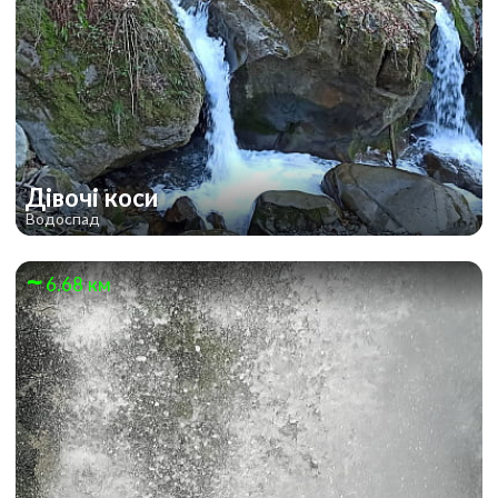
Дівочі коси
Водоспад
6.68 км