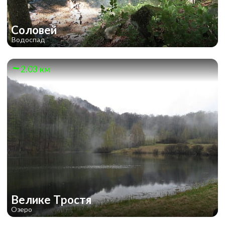
Соловей
Водоспад
2.03 км
Велике Тростя
Озеро