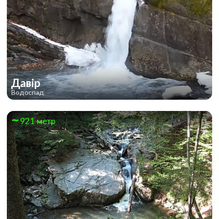
Давір
Водоспад
921 метр