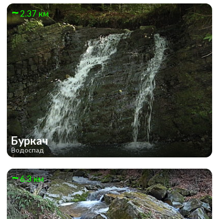
2.37 км
Буркач
Водоспад
6.3 км