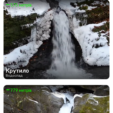
575 метрів
Крутило
Водоспад
779 метрів