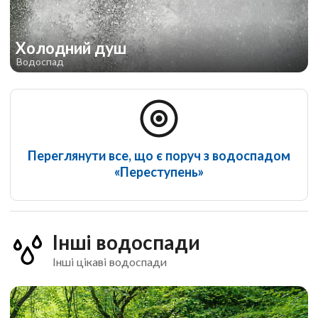
Холодний душ
Водоспад
Переглянути все, що є поруч з водоспадом
«Переступень»
Інші водоспади
Інші цікаві водоспади