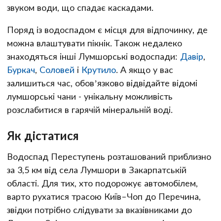
звуком води, що спадає каскадами.
Поряд із водоспадом є місця для відпочинку, де
можна влаштувати пікнік. Також недалеко
знаходяться інші Лумшорські водоспади:
Давір
,
Буркач
,
Соловей
і
Крутило
. А якщо у вас
залишиться час, обов’язково відвідайте відомі
лумшорські чани - унікальну можливість
розслабитися в гарячій мінеральній воді.
Як дістатися
Водоспад Переступень розташований приблизно
за 3,5 км від села Лумшори в Закарпатській
області. Для тих, хто подорожує автомобілем,
варто рухатися трасою Київ–Чоп до Перечина,
звідки потрібно слідувати за вказівниками до