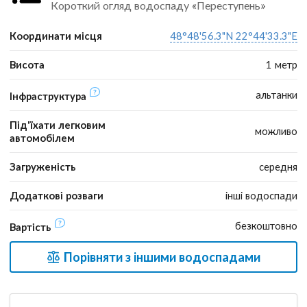
Короткий огляд водоспаду «Переступень»
Координати місця
48°48'56.3"N 22°44'33.3"E
Висота
1 метр
альтанки
Інфраструктура
Під'їхати легковим
можливо
автомобілем
Загруженість
середня
Додаткові розваги
інші водоспади
безкоштовно
Вартість
Порівняти з іншими водоспадами