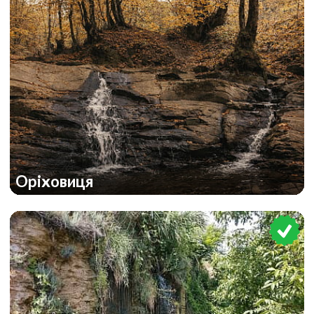
Оріховиця