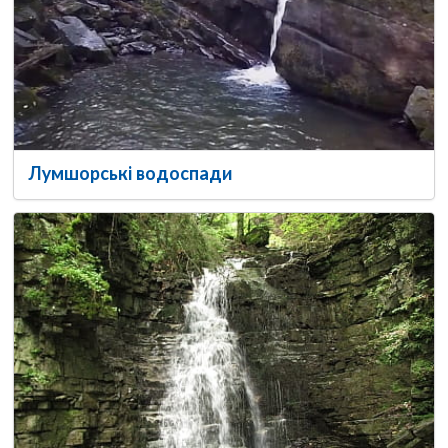
Лумшорські водоспади