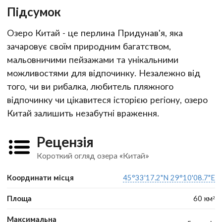
Підсумок
Озеро Китай - це перлина Придунав'я, яка
зачаровує своїм природним багатством,
мальовничими пейзажами та унікальними
можливостями для відпочинку. Незалежно від
того, чи ви рибалка, любитель пляжного
відпочинку чи цікавитеся історією регіону, озеро
Китай залишить незабутні враження.
Рецензія
Короткий огляд озера «Китай»
Координати місця
45°33'17.2"N 29°10'08.7"E
Площа
60 км²
Максимальна