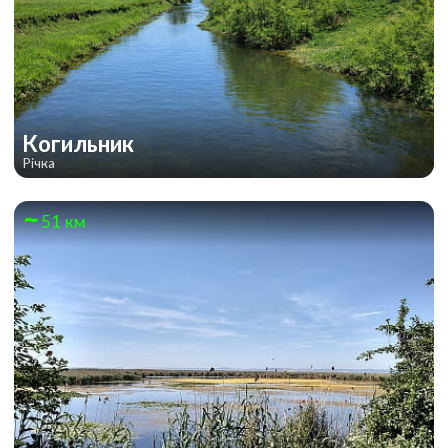
Когильник
Річка
51 км