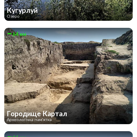
Кугурлуй
Озеро
64 км
Городище Картал
Археологічна пам'ятка