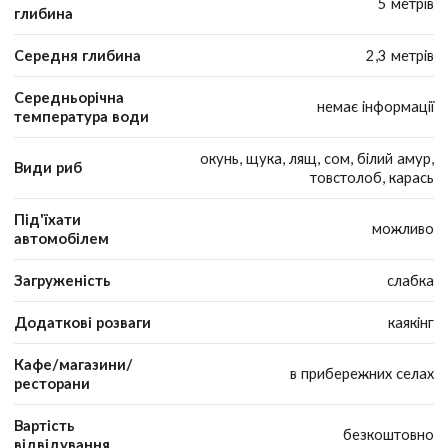
5 метрів
глибина
Середня глибина
2,3 метрів
Середньорічна
немає інформації
температура води
окунь, щука, лящ, сом, білий амур,
Види риб
товстолоб, карась
Під'їхати
можливо
автомобілем
Загруженість
слабка
Додаткові розваги
каякінг
Кафе/магазини/
в прибережних селах
ресторани
Вартість
безкоштовно
відвідування