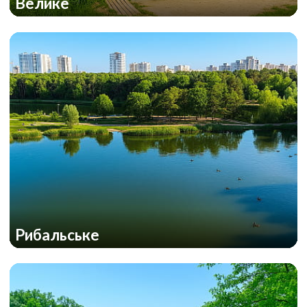
Велике
Рибальське