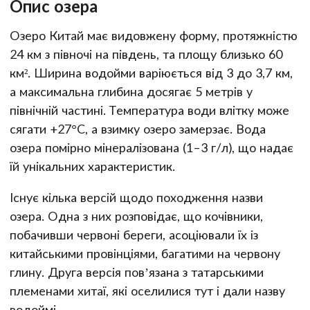
Опис озера
Озеро Китай має видовжену форму, протяжністю
24 км з півночі на південь, та площу близько 60
км². Ширина водойми варіюється від 3 до 3,7 км,
а максимальна глибина досягає 5 метрів у
північній частині. Температура води влітку може
сягати +27°C, а взимку озеро замерзає. Вода
озера помірно мінералізована (1–3 г/л), що надає
їй унікальних характеристик.
Існує кілька версій щодо походження назви
озера. Одна з них розповідає, що кочівники,
побачивши червоні береги, асоціювали їх із
китайськими провінціями, багатими на червону
глину. Друга версія пов’язана з татарськими
племенами хитаї, які оселилися тут і дали назву
водоймі.