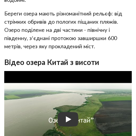
Береги озера мають різноманітний рельєф: від
стрімких обривів до пологих піщаних пляжів.
Озеро поділене на дві частини - північну і
південну, з’єднані протокою завширшки 600
метрів, через яку прокладений міст.
Відео озера Китай з висоти