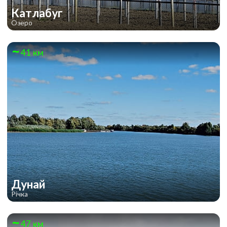
Катлабуг
Озеро
41 км
Дунай
Річка
47 км