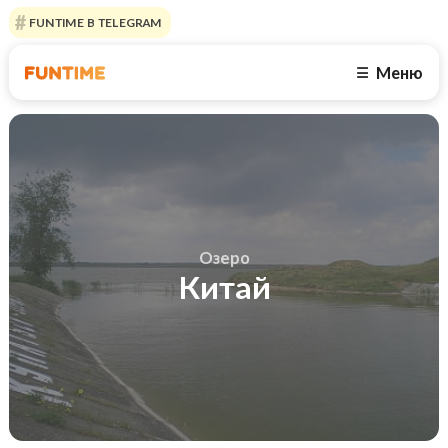
FUNTIME В TELEGRAM
Меню
☰
Озеро
Китай