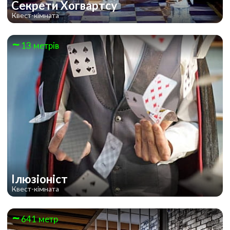
Секрети Хогвартсу
Квест-кімната
13 метрів
Ілюзіоніст
Квест-кімната
641 метр