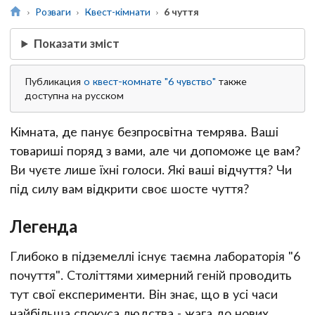
Розваги
Квест-кімнати
6 чуття
Показати зміст
Публикация
о квест-комнате "6 чувство"
также
доступна на русском
Кімната, де панує безпросвітна темрява. Ваші
товариші поряд з вами, але чи допоможе це вам?
Ви чуєте лише їхні голоси. Які ваші відчуття? Чи
під силу вам відкрити своє шосте чуття?
Легенда
Глибоко в підземеллі існує таємна лабораторія "6
почуття". Століттями химерний геній проводить
тут свої експерименти. Він знає, що в усі часи
найбільша спокуса людства - жага до нових