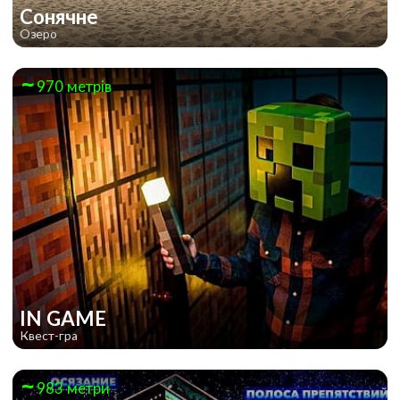
Сонячне
Озеро
970 метрів
IN GAME
Квест-гра
983 метри