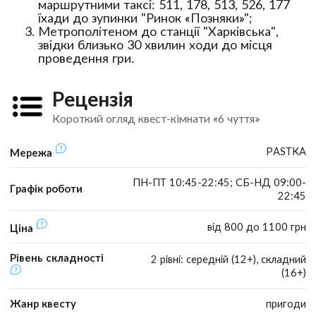
маршрутними таксі: 511, 178, 513, 526, 177
їхади до зупинки "Ринок «Позняки»";
Метрополітеном до станції "Харківська",
звідки близько 30 хвилин ходи до місця
проведення гри.
Рецензія
Короткий огляд квест-кімнати «6 чуття»
PASTKA
Мережа
ПН-ПТ 10:45-22:45; СБ-НД 09:00-
Графік роботи
22:45
від 800 до 1100 грн
Ціна
Рівень складності
2 рівні: середній (12+), складний
(16+)
Жанр квесту
пригоди