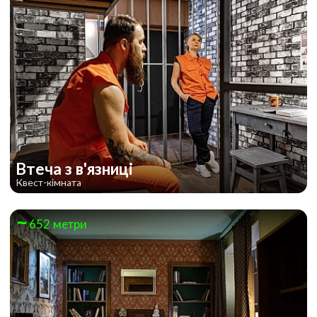
Втеча з в'язниці
Квест-кімната
652 метри