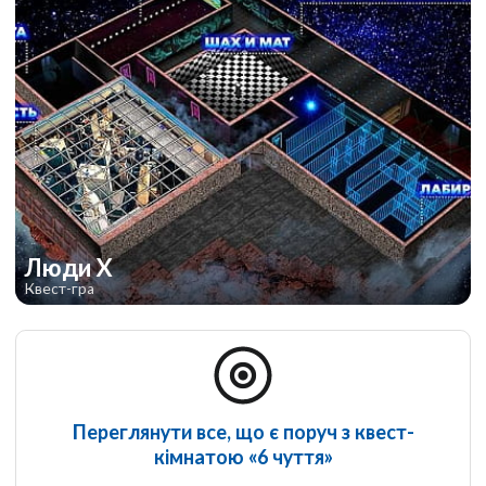
Люди Х
Квест-гра
Переглянути все, що є поруч з квест-
кімнатою «6 чуття»