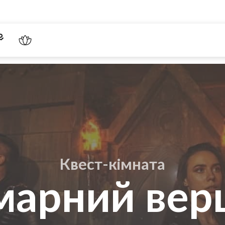
Квест-кімната
марний вер