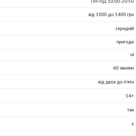
ПН-НД 10:00-20:50
від 1000 до 1400 грн
середній
пригоди
ні
60 хвилин
від двох до п'яти
14+
так
є