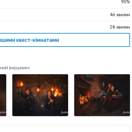
90%
46 хвилин
28 хвилин
іншими квест-кімнатами
рний вершник»