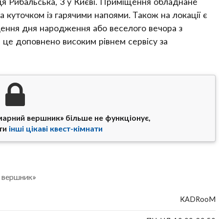
я Рибальська, 3 у Києві. Приміщення обладнане
 куточком із гарячими напоями. Також на локації є
дення дня народження або веселого вечора з
е це доповнено високим рівнем сервісу за
марний вершник» більше не функціонує,
ти
інші цікаві квест-кімнати
 вершник»
KADRooM