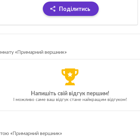
Поділитись
-кімнату «Примарний вершник»
Напишіть свій відгук першим!
І можливо саме ваш відгук стане найкращим відгуком!
мнатою «Примарний вершник»