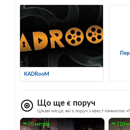
Пер
KADRooM
Що ще є поруч
Цікаві місця, які є поруч з квест-кімнатою
70 метрів
110 м