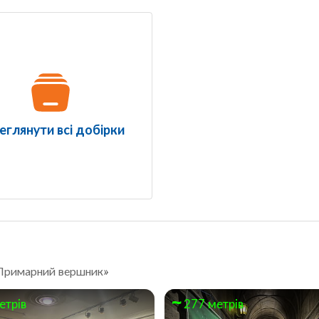
еглянути всі добірки
 «Примарний вершник»
етрів
277 метрів