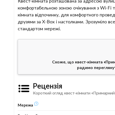
Квест-кімната розташована за адресою вулиц
комфортабельною зоною очікування з Wi-Fi та
кімната відпочинку, для комфортного прове
друзями за X-Box і настолками. Зрозуміло вс
стандартом мережі.
Схоже, що квест-кімната «При
радимо перегляну
Рецензія
Короткий огляд квест-кімнати «Примарний
Мережа