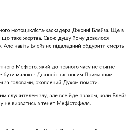
ьного мотоцикліста-каскадера Джонні Блейза. Ще в
я, що таке жертва. Свою душу йому довелося
у. Але навіть Блейз не підвладний обдурити смерть
пного Мефісто, який до певного часу не стягне
же бути малою - Джонні стає новим Примарним
 за головами, охоплений Духом помсти.
им служителем злу, але все йде прахом, коли Блейз
ому не вирватись з тенет Мефістофеля.