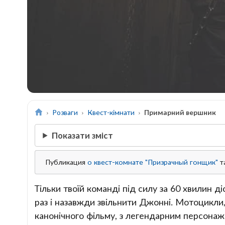
Розваги
Квест-кімнати
Примарний вершник
Показати зміст
Публикация
о квест-комнате "Призрачный гонщик"
т
Тільки твоїй команді під силу за 60 хвилин д
раз і назавжди звільнити Джонні. Мотоцикли,
канонічного фільму, з легендарним персонаж