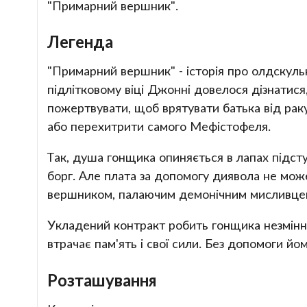
"Примарний вершник".
Легенда
"Примарний вершник" - історія про олдскул
підлітковому віці Джонні довелося дізнатис
пожертвувати, щоб врятувати батька від рак
або перехитрити самого Мефістофеля.
Так, душа гонщика опиняється в лапах підсту
борг. Але плата за допомогу диявола не мо
вершником, палаючим демонічним мисливцем
Укладений контракт робить гонщика незмінн
втрачає пам'ять і свої сили. Без допомоги й
Розташування