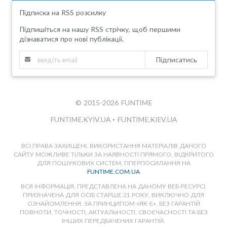
Підписка на RSS розсилку
Підпишіться на нашу RSS стрічку, щоб першими
дізнаватися про нові публікації.
Підписатись
© 2015-2026 FUNTIME
FUNTIME.KYIV.UA
•
FUNTIME.KIEV.UA
ВСІ ПРАВА ЗАХИЩЕНІ. ВИКОРИСТАННЯ МАТЕРІАЛІВ ДАНОГО
САЙТУ МОЖЛИВЕ ТІЛЬКИ ЗА НАЯВНОСТІ ПРЯМОГО, ВІДКРИТОГО
ДЛЯ ПОШУКОВИХ СИСТЕМ, ГІПЕРПОСИЛАННЯ НА
FUNTIME.COM.UA
ВСЯ ІНФОРМАЦІЯ, ПРЕДСТАВЛЕНА НА ДАНОМУ ВЕБ-РЕСУРСІ,
ПРИЗНАЧЕНА ДЛЯ ОСІБ СТАРШЕ 21 РОКУ, ВИКЛЮЧНО ДЛЯ
ОЗНАЙОМЛЕННЯ, ЗА ПРИНЦИПОМ «ЯК Є», БЕЗ ГАРАНТІЙ
ПОВНОТИ, ТОЧНОСТІ, АКТУАЛЬНОСТІ, СВОЄЧАСНОСТІ ТА БЕЗ
ІНШИХ ПЕРЕДБАЧЕНИХ ГАРАНТІЙ.