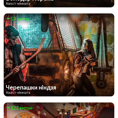
Квест-кімната
53 метри
Черепашки ніндзя
Квест-кімната
122 метри