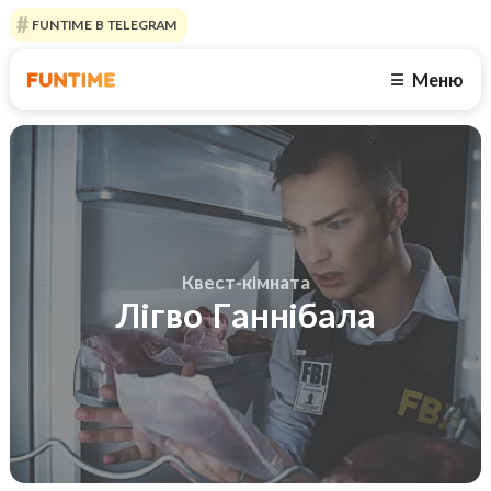
FUNTIME В TELEGRAM
Меню
☰
Квест-кімната
Лігво Ганнібала