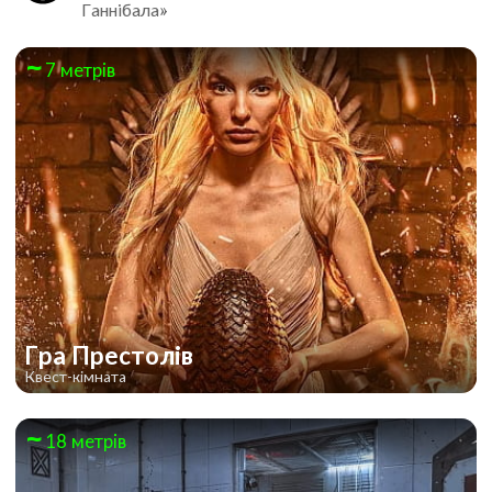
Ганнібала»
7 метрів
Гра Престолів
Квест-кімната
18 метрів