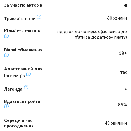
За участю акторів
ні
60 хвилин
Тривалість гри
Кількість гравців
від двох до чотирьох (можливо до
п'яти за додаткову плату)
Вікові обмеження
18+
Адаптований для
так
іноземців
є
Легенда
Вдається пройти
89%
Середній час
43 хвилини
проходження