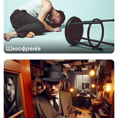
Шизофренія