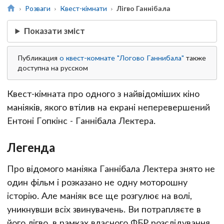
Розваги
Квест-кімнати
Лігво Ганнібала
Показати зміст
Публикация
о квест-комнате "Логово Ганнибала"
также
доступна на русском
Квест-кімната про одного з найвідоміших кіно
маніяків, якого втілив на екрані неперевершений
Ентоні Гопкінс - Ганнібала Лектера.
Легенда
Про відомого маніяка Ганнібала Лектера знято не
один фільм і розказано не одну моторошну
історію. Але маніяк все ще розгулює на волі,
уникнувши всіх звинувачень. Ви потрапляєте в
його лігво, в рамках власного ФБР розслідування,