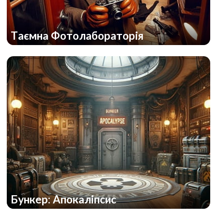
Таємна Фотолабораторія
Бункер: Апокаліпсис