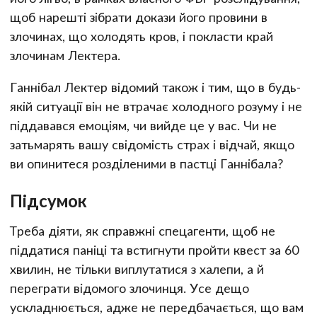
щоб нарешті зібрати докази його провини в
злочинах, що холодять кров, і покласти край
злочинам Лектера.
Ганнібал Лектер відомий також і тим, що в будь-
якій ситуації він не втрачає холодного розуму і не
піддавався емоціям, чи вийде це у вас. Чи не
затьмарять вашу свідомість страх і відчай, якщо
ви опинитеся розділеними в пастці Ганнібала?
Підсумок
Треба діяти, як справжні спецагенти, щоб не
піддатися паніці та встигнути пройти квест за 60
хвилин, не тільки виплутатися з халепи, а й
переграти відомого злочинця. Усе дещо
ускладнюється, адже не передбачається, що вам