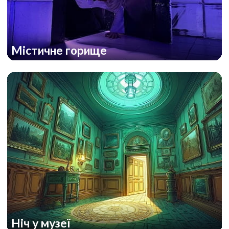
Містичне горище
Ніч у музеї