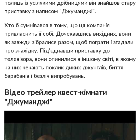
полиць із усілякими дрібницями він знайшов стару
приставку з написом "Джуманджі".
Хто б сумнівався в тому, що ця компанія
привласнить її собі. Дочекавшись вихідних, вони
як завжди зібралися разом, щоб пограти і згадали
про знахідку. Під'єднавши приставку до
телевізора, вони опинилися в іншому світі, в якому
на них чекають поклик диких джунглів, биття
барабанів і безліч випробувань.
Відео трейлер квест-кімнати
"Джуманджі"