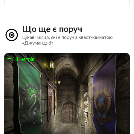
Що ще є поруч
Цікаві місця, які є поруч з квест-кімнатою
«Джуманджі»
18 метрів