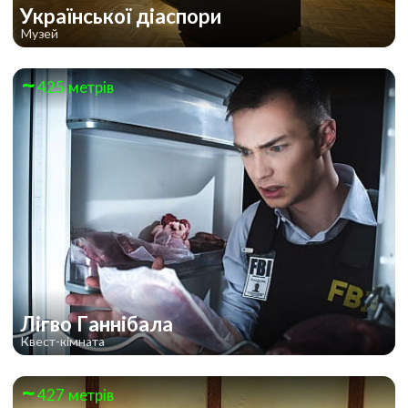
Української діаспори
Музей
425 метрів
Лігво Ганнібала
Квест-кімната
427 метрів