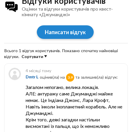
Відгуки користувачів
Оцінки та відгуки користувачів про квест-
кімнату «Джуманджі»
Написати відгук
Всього 1 відгук користувачів. Показано спочатку найновіші
відгуки.
Сортувати
4 місяці тому
Dmtr L
оцінив(ла) на
та залишив(ла) відгук:
3.9
Загалом непогано, велика локація.
АЛЕ: антуражу саме Джуманджі майже
немає. Це Індіана Джонс, Лара Крофт,
Навіть інколи інопланетний корабель. Але не
Джуманджі.
Крім того, деякі загадки настільки
висмоктані із пальця, що їх неможливо