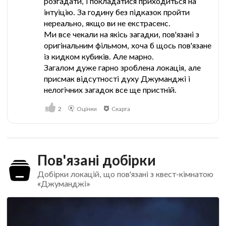
розгадати, і покладатися приходиться на
інтуіцію. За годину без підказок пройти
нереально, якщо ви не екстрасенс.
Ми все чекали на якісь загадки, пов'язані з
оригінальним фільмом, хоча б щось пов'язане
із кидком кубиків. Але марно.
Загалом дуже гарно зроблена локація, але
присмак відсутності духу Джуманджі і
нелогічних загадок все ще пристній.
2
Оцінки
Скарга
Пов'язані добірки
Добірки локацій, що пов'язані з квест-кімнатою
«Джуманджі»