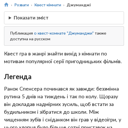
Розваги
Квест-кімнати
Джуманджі
Показати зміст
Публикация
о квест-комнате "Джуманджи"
также
доступна на русском
Квест гра в жанрі знайти вихід з кімнати по
мотивам популярної серії пригодницьких фільмів.
Легенда
Ранок Спенсера починався як завжди: беззмінна
рутина 5 днів на тиждень і так по колу. Щоразу
він докладав надмірних зусиль, щоб встати за
будильником і зібратися до школи. Між
чищенням зубів і сніданком він грав у відеоігри, у
цього хлопця було більше сотні приставок на