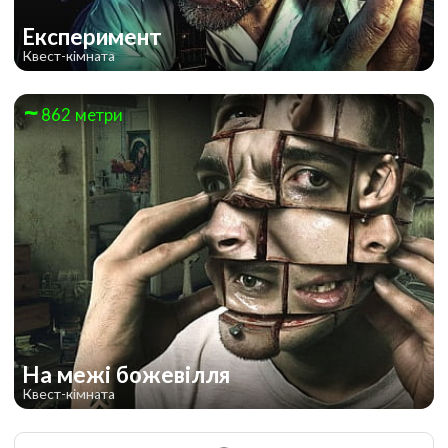
Експеримент
Квест-кімната
862 метри
На межі божевілля
Квест-кімната