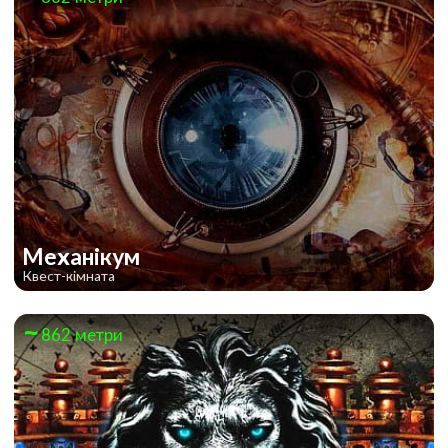
Механікум
Квест-кімната
862 метри