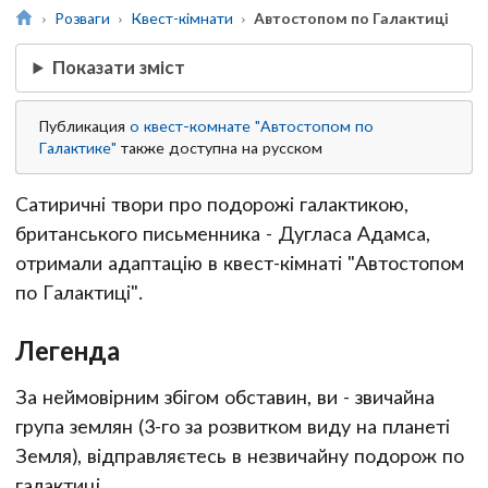
Розваги
Квест-кімнати
Автостопом по Галактиці
Показати зміст
Публикация
о квест-комнате "Автостопом по
Галактике"
также доступна на русском
Сатиричні твори про подорожі галактикою,
британського письменника - Дугласа Адамса,
отримали адаптацію в квест-кімнаті "Автостопом
по Галактиці".
Легенда
За неймовірним збігом обставин, ви - звичайна
група землян (3-го за розвитком виду на планеті
Земля), відправляєтесь в незвичайну подорож по
галактиці.