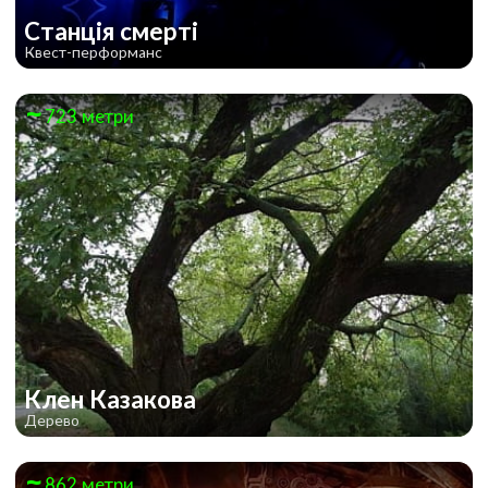
Станція смерті
Квест-перформанс
723 метри
Клен Казакова
Дерево
862 метри