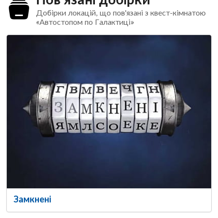
Добірки локацій, що пов'язані з квест-кімнатою
«Автостопом по Галактиці»
Замкнені