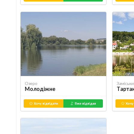
Озеро
Заміськ
Молодіжне
Тарта
Хочу відвідати
Вже відвідав
Хочу 