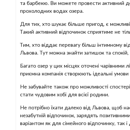
та барбекю. Ви можете провести активний де
прохолодних водах озера.
Для тих, хто шукає більше пригод, є можлив
Такий активний відпочинок сприятиме не тіль
Тим, хто віддає перевагу більш інтимному ві
Львова. Тут можна знайти затишок та спокій
Багато озер у цих місцях оточені чарівними л
приємна компанія створюють ідеальні умови д
Не забувайте також про можливості спостері
стати чудовим хобі для всієї родини.
Не потрібно їхати далеко від Львова, щоб на
незабутній відпочинок, зарядять позитивним
варіантом як для сімейного відпочинку, так і