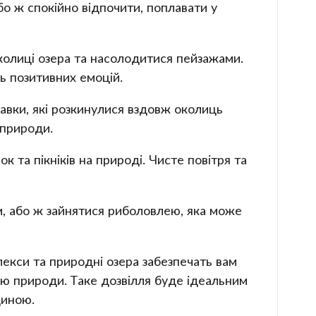
о ж спокійно відпочити, поплавати у
колиці озера та насолодитися пейзажами.
ь позитивних емоцій.
авки, які розкинулися вздовж околиць
 природи.
к та пікніків на природі. Чисте повітря та
м, або ж зайнятися риболовлею, яка може
лекси та природні озера забезпечать вам
ою природи. Таке дозвілля буде ідеальним
диною.