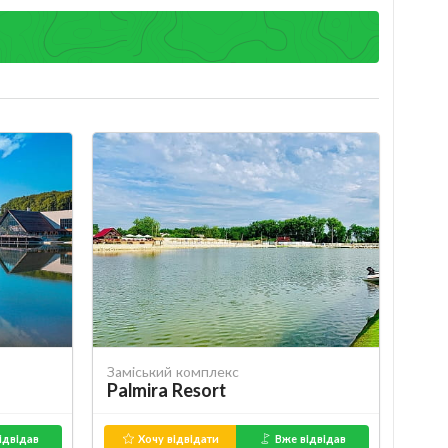
Заміський комплекс
Palmira Resort
ідвідав
Хочу відвідати
Вже відвідав