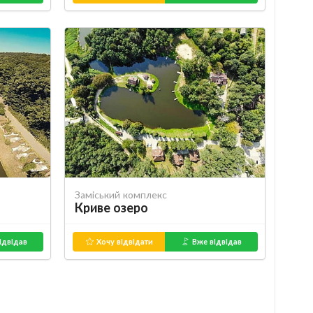
Заміський комплекс
Криве озеро
ідвідав
Хочу відвідати
Вже відвідав