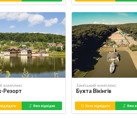
ий комплекс
Заміський комплекс
к-Резорт
Бухта Вікінгів
відвідати
Вже відвідав
Хочу відвідати
Вже в