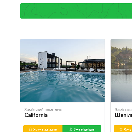
Заміський комплекс
Заміськ
California
Шепіл
Хочу відвідати
Вже відвідав
Хочу 