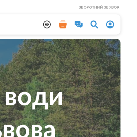
ЗВОРОТНИЙ ЗВ'ЯЗОК
 води
ьвова