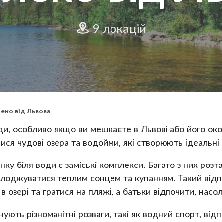
9 локацій
еко від Львова
оди, особливо якщо ви мешкаєте в Львові або його око
ися чудові озера та водойми, які створюють ідеальні
ку біля води є заміські комплекси. Багато з них розт
лоджуватися теплим сонцем та купанням. Такий відп
в озері та гратися на пляжі, а батьки відпочити, на
ують різноманітні розваги, такі як водний спорт, відп