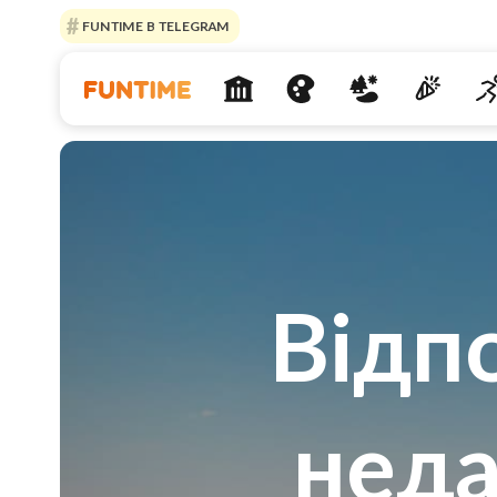
FUNTIME В TELEGRAM
Відп
неда