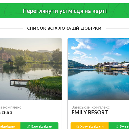
Переглянути усі місця на карті
СПИСОК ВСІХ ЛОКАЦІЙ ДОБІРКИ
ий комплекс
Заміський комплекс
ьська
EMILY RESORT
відвідати
Вже відвідав
Хочу відвідати
Вже в