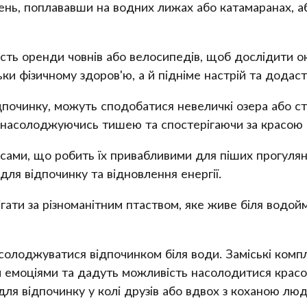
нь, поплававши на водних лижах або катамаранах, аб
ість оренди човнів або велосипедів, щоб дослідити о
ки фізичному здоров'ю, а й підніме настрій та додаст
дпочинку, можуть сподобатися невеличкі озера або ст
, насолоджуючись тишею та спостерігаючи за красою
ісами, що робить їх привабливими для піших прогуляно
ля відпочинку та відновлення енергії.
гати за різноманітним птаством, яке живе біля водой
солоджуватися відпочинком біля води. Заміські комп
и емоціями та дадуть можливість насолодитися крас
 для відпочинку у колі друзів або вдвох з коханою лю