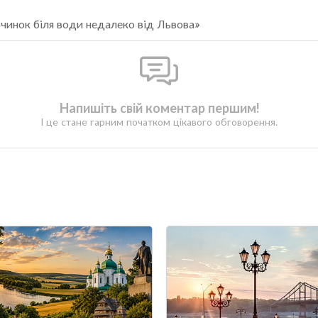
очинок біля води недалеко від Львова»
Напишіть свій коментар першим!
І це стане гарним початком цікавого обговорення.