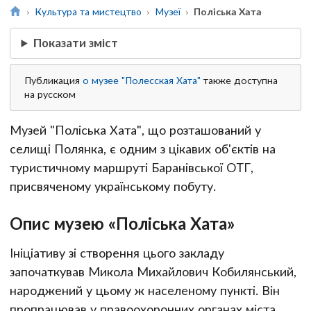
Культура та мистецтво
Музеї
Поліська Хата
Показати зміст
Публикация
о музее "Полесская Хата"
также доступна
на русском
Музей "Поліська Хата", що розташований у
селищі Полянка, є одним з цікавих об'єктів на
туристичному маршруті Баранівської ОТГ,
присвяченому українському побуту.
Опис музею «Поліська Хата»
Ініціативу зі створення цього закладу
започаткував Микола Михайлович Кобилянський,
народжений у цьому ж населеному пункті. Він
пропрацював у правоохоронних органах міста