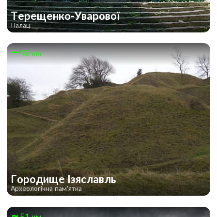
Терещенко-Уварової
Палац
48 км
Городище Ізяславль
Археологічна пам'ятка
51 км