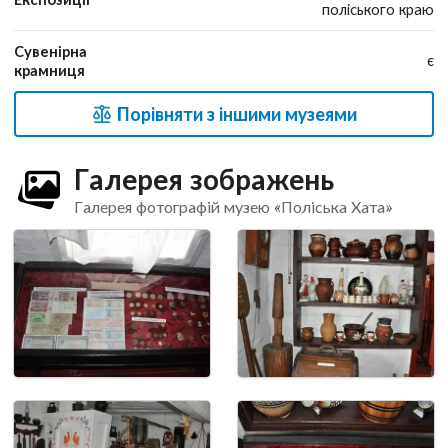
поліського краю
Сувенірна
є
крамниця
Порівняти з іншими музеями
Галерея зображень
Галерея фотографій музею «Поліська Хата»