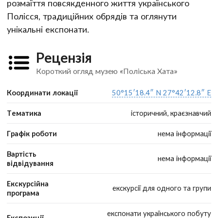
розмаїття повсякденного життя українського
Полісся, традиційних обрядів та оглянути
унікальні експонати.
Рецензія
Короткий огляд музею «Поліська Хата»
Координати локації
50°15′18.4″ N 27°42′12.8″ E
Тематика
історичний, краєзнавчий
Графік роботи
нема інформації
Вартість
нема інформації
відвідування
Екскурсійна
екскурсії для одного та групи
програма
експонати українського побуту
Експозиції