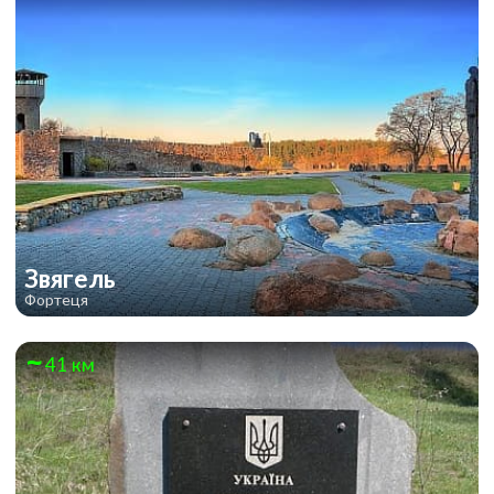
Звягель
Фортеця
41 км