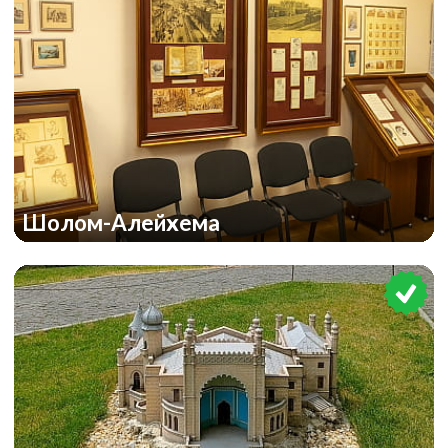
Шолом-Алейхема