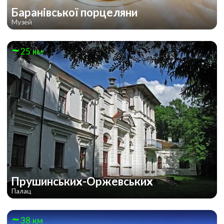
Баранівської порцеляни
Музей
25 км
Прушинських-Оржевських
Палац
38 км